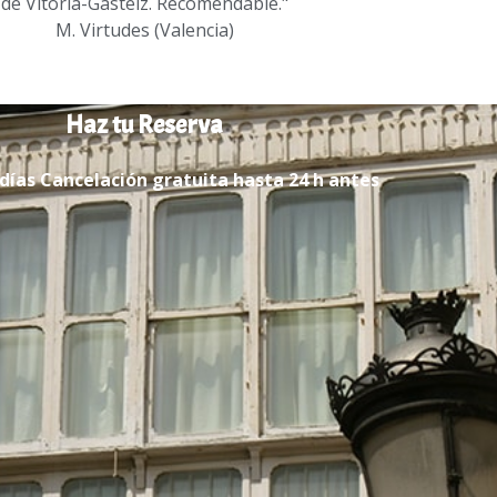
de Vitoria-Gasteiz. Recomendable."
M. Virtudes (Valencia)
Haz tu Reserva
días Cancelación gratuita hasta 24 h antes