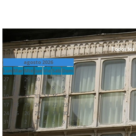
Todos los 
agosto 2026
Lun
Mar
Mié
Jue
Vie
Sáb
Dom
27
28
29
30
31
1
2
3
4
5
6
7
8
9
10
11
12
13
14
15
16
17
18
19
20
21
22
23
24
25
26
27
28
29
30
31
1
2
3
4
5
6