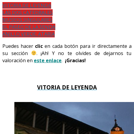
VITORIA DE LEYENDA
LAS DOS CATEDRALES
MUSEOS SINGULARES
EL PASEO DE LA SENDA
ANILLO VERDE: ATARIA
Puedes hacer
clic
en cada botón para ir directamente a
su sección
.
¡Ah! Y no te olvides de dejarnos tu
valoración en
este enlace
.
¡Gracias!
VITORIA DE LEYENDA